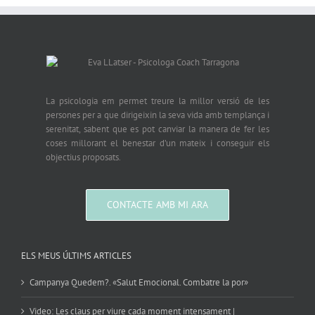
La psicologia em permet treure la millor versió de les
persones per a que dirigeixin la seva vida amb templança i
serenitat, sabent que es pot canviar la manera de fer les
coses millorant el benestar d’un mateix i conseguir els
objectius proposats.
CONTACTE AMB MI ARA
ELS MEUS ÚLTIMS ARTICLES
Campanya Quedem?. «Salut Emocional. Combatre la por»
Video: Les claus per viure cada moment intensament |