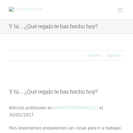
Skip
to
content
Y tú … ¿Qué regalo te has hecho hoy?
Anterior
Següent
View
Larger
Y tú … ¿Qué regalo te has hecho hoy?
Image
Artículo publicado en
AMIGASTRONÓMICAS
el
30/01/2017
Nos levantamos preparamos las cosas para ir a trabajar,