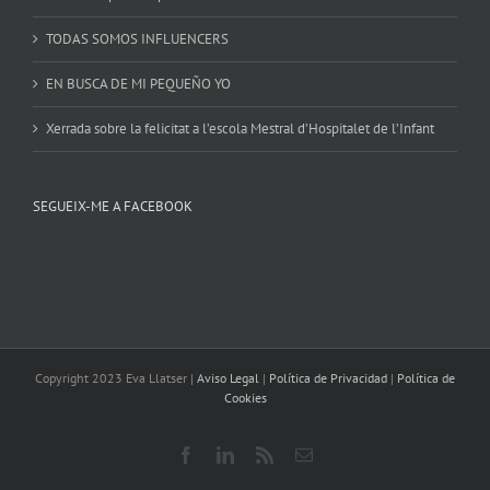
TODAS SOMOS INFLUENCERS
EN BUSCA DE MI PEQUEÑO YO
Xerrada sobre la felicitat a l’escola Mestral d’Hospitalet de l’Infant
SEGUEIX-ME A FACEBOOK
Copyright 2023 Eva Llatser |
Aviso Legal
|
Política de Privacidad
|
Política de
Cookies
Facebook
LinkedIn
Rss
Email: