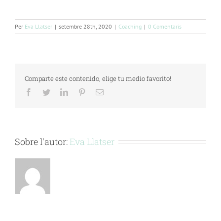
Per
Eva Llatser
|
setembre 28th, 2020
|
Coaching
|
0 Comentaris
Comparte este contenido, elige tu medio favorito!
Facebook
Twitter
LinkedIn
Pinterest
Email:
Sobre l'autor:
Eva Llatser