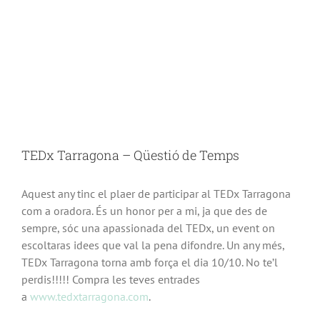
View
Larger
TEDx Tarragona – Qüestió de Temps
Image
Aquest any tinc el plaer de participar al TEDx Tarragona
com a oradora. És un honor per a mi, ja que des de
sempre, sóc una apassionada del TEDx, un event on
escoltaras idees que val la pena difondre. Un any més,
TEDx Tarragona torna amb força el dia 10/10. No te’l
perdis!!!!! Compra les teves entrades
a
www.tedxtarragona.com
.