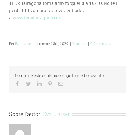
TEDx Tarragona torna amb força el dia 10/10. No te’l
perdis!!!!! Compra les teves entrades
a
www.tedxtarragona.com
.
Per
Eva Llatser
|
setembre 28th, 2020
|
Coaching
|
0 Comentaris
Comparte este contenido, elige tu medio favorito!
Facebook
Twitter
LinkedIn
Pinterest
Email:
Sobre l'autor:
Eva Llatser