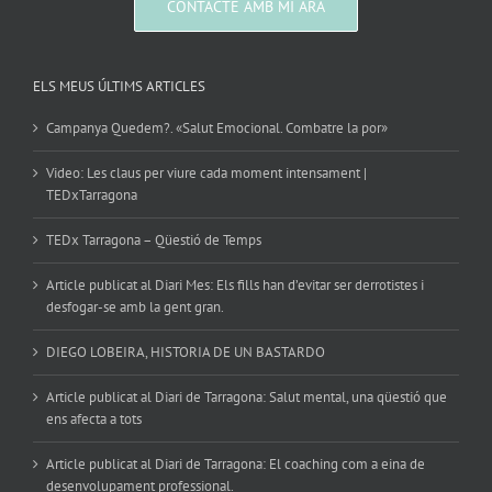
CONTACTE AMB MI ARA
ELS MEUS ÚLTIMS ARTICLES
Campanya Quedem?. «Salut Emocional. Combatre la por»
Video: Les claus per viure cada moment intensament |
TEDxTarragona
TEDx Tarragona – Qüestió de Temps
Article publicat al Diari Mes: Els fills han d’evitar ser derrotistes i
desfogar-se amb la gent gran.
DIEGO LOBEIRA, HISTORIA DE UN BASTARDO
Article publicat al Diari de Tarragona: Salut mental, una qüestió que
ens afecta a tots
Article publicat al Diari de Tarragona: El coaching com a eina de
desenvolupament professional.