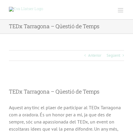
Skip
to
content
TEDx Tarragona – Qüestió de Temps
Anterior
Següent
View
Larger
TEDx Tarragona – Qüestió de Temps
Image
Aquest any tinc el plaer de participar al TEDx Tarragona
com a oradora. És un honor per a mi, ja que des de
sempre, sóc una apassionada del TEDx, un event on
escoltaras idees que val la pena difondre. Un any més,