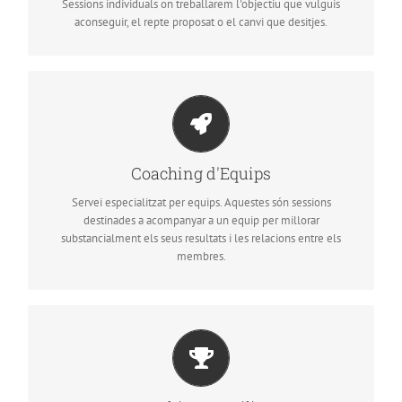
Sessions individuals on treballarem l'objectiu que vulguis
aconseguir, el repte proposat o el canvi que desitjes.
Dirigit a Comités de dirección, caps,
comandaments intermedis i equips transversals
d’un projecte o grup de treball.
Coaching d'Equips
Contacta amb mi per a més informació.
Servei especialitzat per equips. Aquestes són sessions
destinades a acompanyar a un equip per millorar
substancialment els seus resultats i les relacions entre els
membres.
Sempre des de la visió del coaching centrada en
el teu objectiu, seguida d’un pla d’acció per
transformar la situació actual en la realitat