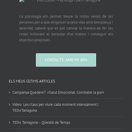
La psicologia em permet treure la millor versió de les
persones per a que dirigeixin la seva vida amb templança i
serenitat, sabent que es pot canviar la manera de fer les
coses millorant el benestar d’un mateix i conseguir els
objectius proposats.
CONTACTE AMB MI ARA
ELS MEUS ÚLTIMS ARTICLES
Campanya Quedem?. «Salut Emocional. Combatre la por»
Video: Les claus per viure cada moment intensament |
TEDxTarragona
TEDx Tarragona – Qüestió de Temps