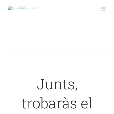
Skip
to
content
Junts,
trobaràs el