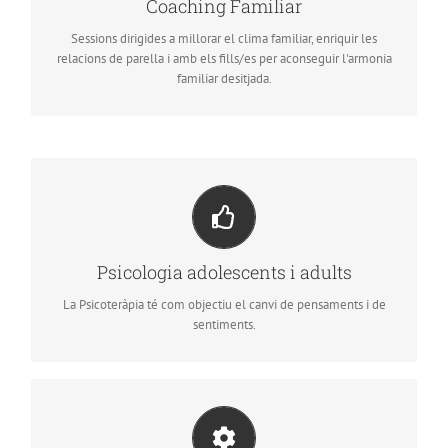
desitjada.
Coaching Familiar
Sessions dirigides a millorar el clima familiar, enriquir les
relacions de parella i amb els fills/es per aconseguir l'armonia
familiar desitjada.
Transformant aquests dos paràmetres, la conducta
canvia, modificant la situació estressant o no
desitjada que es viu en el moment de sol·licitar
ajuda professional per alleugerir el teu patiment.
Psicologia adolescents i adults
La Psicoteràpia té com objectiu el canvi de pensaments i de
sentiments.
Realitzo itineraris formatius, tallers i workshops.