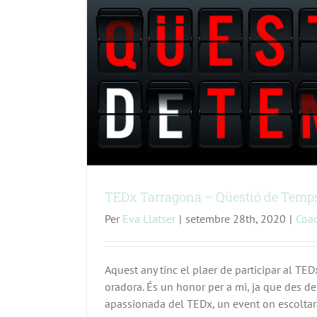
TEDx Tarragona – Qüestió de Temp
Per
Eva Llatser
|
setembre 28th, 2020
|
Coa
Aquest any tinc el plaer de participar al TE
oradora. És un honor per a mi, ja que des d
apassionada del TEDx, un event on escoltar