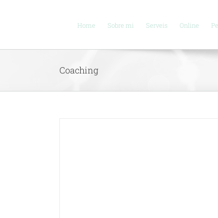
Skip
to
content
Home
Sobre mi
Serveis
Online
Pe
Coaching