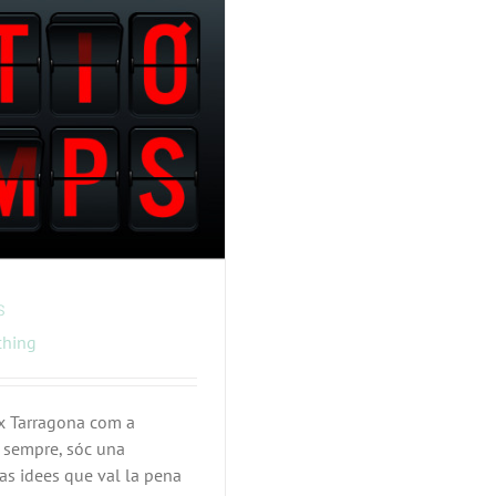
s
ching
Dx Tarragona com a
e sempre, sóc una
as idees que val la pena