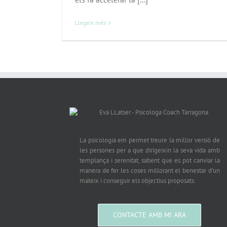
Llegeix més
La psicologia em permet treure la millor versió de
les persones per a que dirigeixin la seva vida amb
templança i serenitat, sabent que es pot canviar la
manera de fer les coses millorant el benestar d’un
mateix i conseguir els objectius proposats.
CONTACTE AMB MI ARA