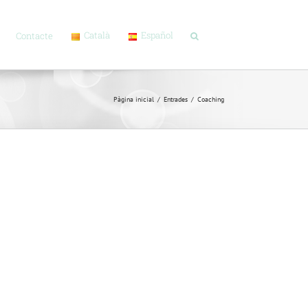
Català
Español
Contacte
Pàgina inicial
/
Entrades
/
Coaching