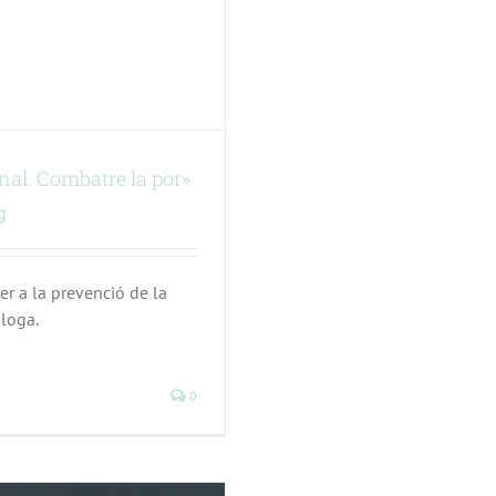
l. Combatre la por»
g
r a la prevenció de la
loga.
0