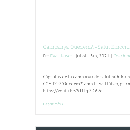
Campanya Quedem?. «Salut Emociona
Per
Eva Llatser
|
juliol 15th, 2021
|
Coachin
Càpsulas de la campanya de salut pública pe
COVID19 "Quedem?" amb l'Eva Llàtser, psicò
https://youtu.be/61i1q9-C67o
Llegeix més