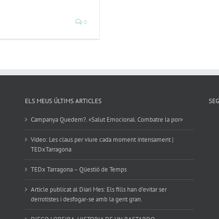
0
ELS MEUS ÚLTIMS ARTICLES
SE
Campanya Quedem?. «Salut Emocional. Combatre la por»
Video: Les claus per viure cada moment intensament |
TEDxTarragona
TEDx Tarragona – Qüestió de Temps
Article publicat al Diari Mes: Els fills han d’evitar ser
derrotistes i desfogar-se amb la gent gran.