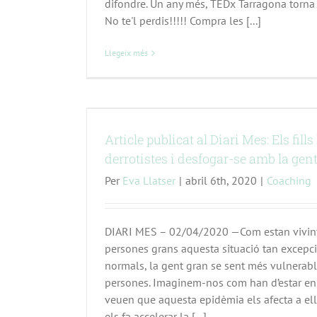
difondre. Un any més, TEDx Tarragona torna 
No te'l perdis!!!!! Compra les [...]
Llegeix més
tes i desfogar-
Article publicat al Diari Mes: Els fills
derrotistes i desfogar-se amb la gent
Per
Eva Llatser
|
abril 6th, 2020
|
Coaching
DIARI MES – 02/04/2020 —Com estan vivint,
persones grans aquesta situació tan excep
normals, la gent gran se sent més vulnerabl
persones. Imaginem-nos com han d’estar e
veuen que aquesta epidèmia els afecta a ell
els fa accelerar la [...]