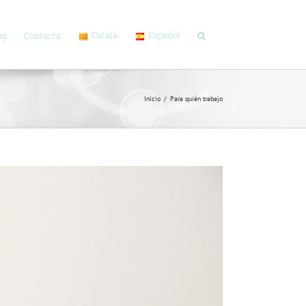
Català
Español
og
Contacta
Inicio
/
Para quién trabajo