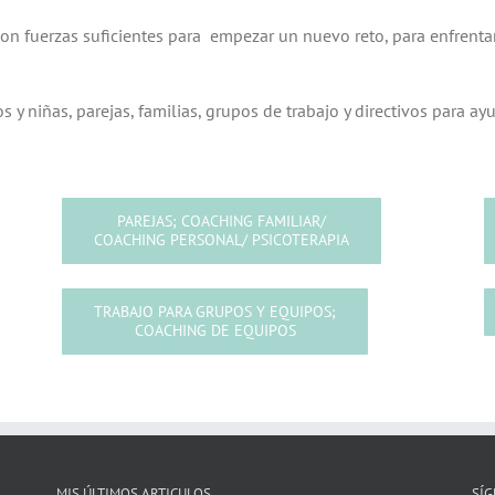
on fuerzas suficientes para empezar un nuevo reto, para enfrenta
s y niñas, parejas, familias, grupos de trabajo y directivos para a
PAREJAS; COACHING FAMILIAR/
COACHING PERSONAL/ PSICOTERAPIA
TRABAJO PARA GRUPOS Y EQUIPOS;
COACHING DE EQUIPOS
MIS ÚLTIMOS ARTICULOS
SÍ