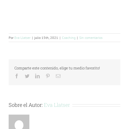
Por
Eva Llatser
|
julio 15th, 2021
|
Coaching
|
Sin comentarios
Comparte este contenido, elige tu medio favorito!
Facebook
Twitter
LinkedIn
Pinterest
Correo
electrónico
Sobre el Autor:
Eva Llatser