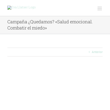
Saltar
al
contenido
Campaña ¿Quedamos? «Salud emocional.
Combatir el miedo»
Anterior