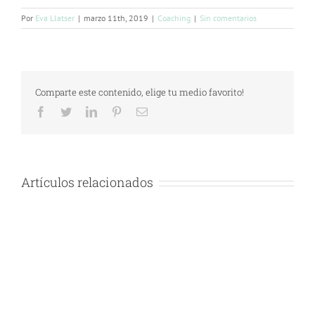
Por
Eva Llatser
|
marzo 11th, 2019
|
Coaching
|
Sin comentarios
Comparte este contenido, elige tu medio favorito!
Facebook
Twitter
LinkedIn
Pinterest
Correo
electrónico
Artículos relacionados