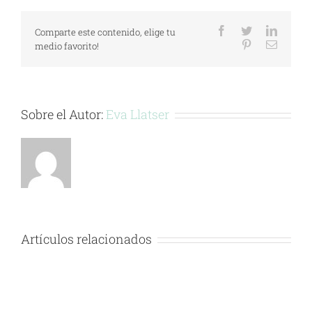
Facebook
Twitter
LinkedI
Comparte este contenido, elige tu
Pinterest
Correo
medio favorito!
electrón
Sobre el Autor:
Eva Llatser
Artículos relacionados