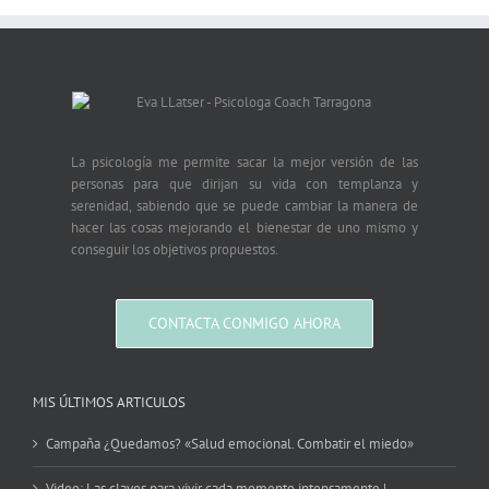
La psicología me permite sacar la mejor versión de las
personas para que dirijan su vida con templanza y
serenidad, sabiendo que se puede cambiar la manera de
hacer las cosas mejorando el bienestar de uno mismo y
conseguir los objetivos propuestos.
CONTACTA CONMIGO AHORA
MIS ÚLTIMOS ARTICULOS
Campaña ¿Quedamos? «Salud emocional. Combatir el miedo»
Video: Las claves para vivir cada momento intensamente |