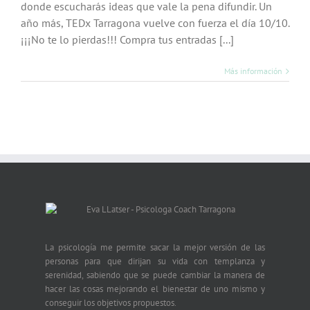
donde escucharás ideas que vale la pena difundir. Un
año más, TEDx Tarragona vuelve con fuerza el día 10/10.
¡¡¡No te lo pierdas!!! Compra tus entradas [...]
Más información
La psicología me permite sacar la mejor versión de las
personas para que dirijan su vida con templanza y
serenidad, sabiendo que se puede cambiar la manera de
hacer las cosas mejorando el bienestar de uno mismo y
conseguir los objetivos propuestos.