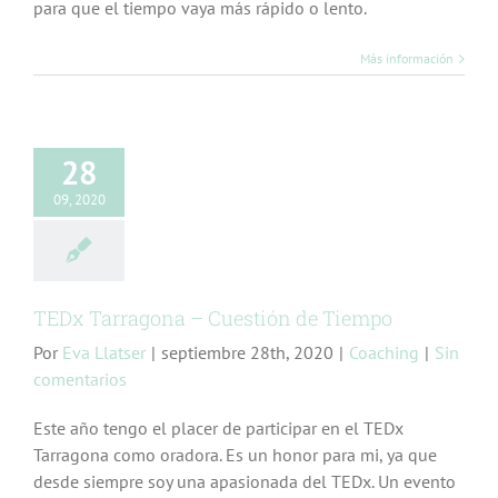
para que el tiempo vaya más rápido o lento.
Más información
 Tarragona –
28
ión de Tiempo
Coaching
09, 2020
TEDx Tarragona – Cuestión de Tiempo
Por
Eva Llatser
|
septiembre 28th, 2020
|
Coaching
|
Sin
comentarios
Este año tengo el placer de participar en el TEDx
Tarragona como oradora. Es un honor para mi, ya que
desde siempre soy una apasionada del TEDx. Un evento