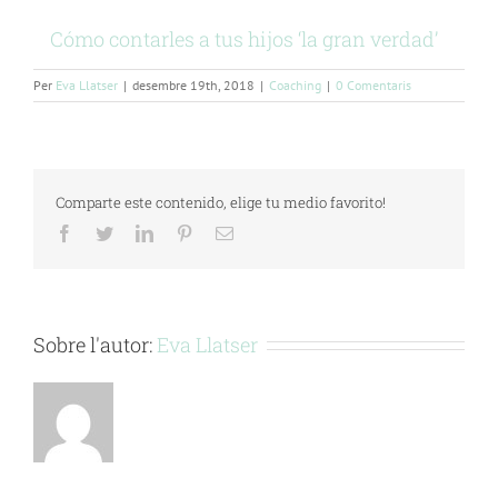
Cómo contarles a tus hijos ‘la gran verdad’
Per
Eva Llatser
|
desembre 19th, 2018
|
Coaching
|
0 Comentaris
Comparte este contenido, elige tu medio favorito!
Facebook
Twitter
LinkedIn
Pinterest
Email:
Sobre l'autor:
Eva Llatser