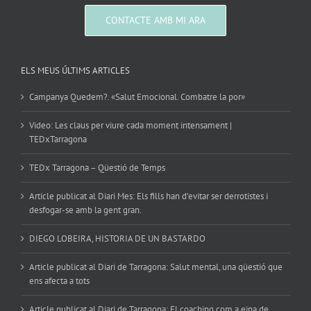
CONTACTE AMB MI ARA
ELS MEUS ÚLTIMS ARTICLES
Campanya Quedem?. «Salut Emocional. Combatre la por»
Video: Les claus per viure cada moment intensament |
TEDxTarragona
TEDx Tarragona – Qüestió de Temps
Article publicat al Diari Mes: Els fills han d’evitar ser derrotistes i
desfogar-se amb la gent gran.
DIEGO LOBEIRA, HISTORIA DE UN BASTARDO
Article publicat al Diari de Tarragona: Salut mental, una qüestió que
ens afecta a tots
Article publicat al Diari de Tarragona: El coaching com a eina de