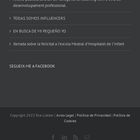
desenvolupament professional.
TODAS SOMOS INFLUENCERS
EN BUSCA DE MI PEQUEÑO YO
Xerrada sobre la felicitat a l’escola Mestral d’Hospitalet de l’Infant
SEGUEIX-ME A FACEBOOK
Copyright 2023 Eva Llatser |
Aviso Legal
|
Política de Privacidad
|
Política de
Cookies
Facebook
LinkedIn
Rss
Email: