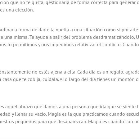
oción que no te gusta, gestionarla de forma correcta para generar o
 es una elección.
ordinaria forma de darle la vuelta a una situación como si por arte
e una misma. Te ayuda a salir del problema desdramatizándolo. Ut
o nos lo permitimos y nos impedimos relativizar el conflicto. Cuan
onstantemente no estés ajena a ella. Cada día es un regalo, agradéc
na casa que te cobija, cuídala. A lo largo del día tienes un montón
 es aquel abrazo que damos a una persona querida que se siente tri
dad y llenar su vacío. Magia es la que practicamos cuando escuc
estros pequeños para que desaparezcan. Magia es cuando con nue