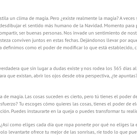
stila un clima de magia. Pero ¿existe realmente la magia? A veces
desdibujar el sentido más humano de la Navidad. Momento para p
 compartir, ser buenas personas. Nos invade un sentimiento de nos
risteza conviven juntos en estas fechas. Dejándonos llevar por aqu
a definimos como el poder de modificar lo que está establecido, c
 verdadera que sin lugar a dudas existe y nos rodea los 365 días
ara que existan, abrir los ojos desde otra perspectiva, ¿te apunta
de magia. Las cosas suceden es cierto, pero tú tienes el poder de
esfuerzo? Tu escoges cómo quieres las cosas, tienes el poder de ele
ión. Puedes instaurarte en la queja o puedes transformar tu reali
¿Así como eliges cada día que ropa ponerte por qué no eliges la 
olo levantarte ofrece tu mejor de las sonrisas, ríe todo lo que pu