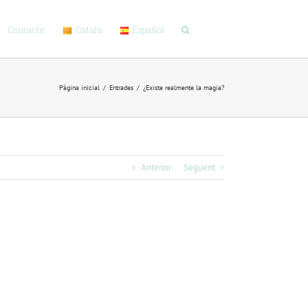
Català
Español
Contacte
Pàgina inicial
/
Entrades
/
¿Existe realmente la magia?
Anterior
Següent