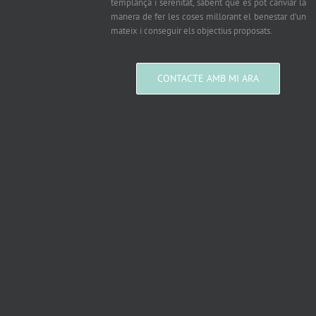
templança i serenitat, sabent que es pot canviar la
manera de fer les coses millorant el benestar d’un
mateix i conseguir els objectius proposats.
CONTACTE AMB MI ARA