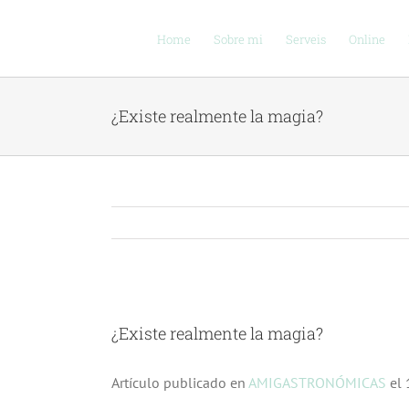
Skip
to
Home
Sobre mi
Serveis
Online
content
¿Existe realmente la magia?
View
Larger
¿Existe realmente la magia?
Image
Artículo publicado en
AMIGASTRONÓMICAS
el 