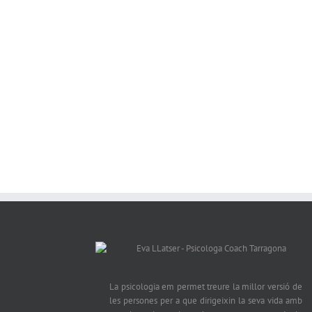
La psicologia em permet treure la millor versió de
les persones per a que dirigeixin la seva vida amb