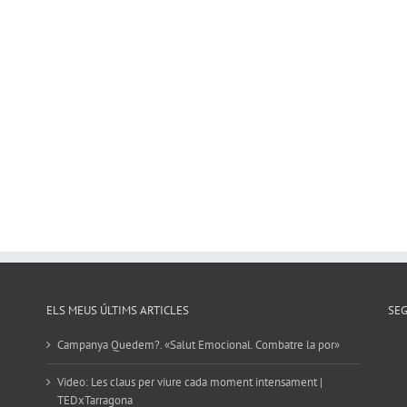
ELS MEUS ÚLTIMS ARTICLES
SE
Campanya Quedem?. «Salut Emocional. Combatre la por»
Video: Les claus per viure cada moment intensament |
TEDxTarragona