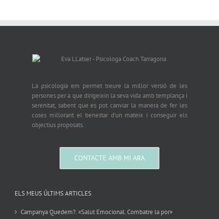
La psicologia em permet treure la millor versió de les
persones per a que dirigeixin la seva vida amb templança i
serenitat, sabent que es pot canviar la manera de fer les
coses millorant el benestar d’un mateix i conseguir els
objectius proposats.
CONTACTE AMB MI ARA
ELS MEUS ÚLTIMS ARTICLES
Campanya Quedem?. «Salut Emocional. Combatre la por»